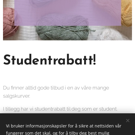
Studentrabatt!
Du finner alltid gode tilbud i en av våre mange
salgskurver.
I tillegg har vi studentrabatt til deg som er student.
Vi bruker informasjonskapsler for å sikre at nettsiden vår
fungerer som det skal, og for å tilby deg best mulig